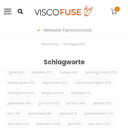
0
MENU
Weltweiter Expressversand
Startseite
/
Schlagworte
Schlagworte
Lighter
(26)
aansteker
(51)
butaan
(44)
butane gas torch
(23)
butane lighter
(25)
butane torch
(26)
butane torch lighter
(23)
cooking torch
(24)
dangerous
(13)
explosive
(18)
gasbrander
(44)
gun torch
(42)
jet torch
(44)
jettorch
(25)
lont
(16)
new-arrivals
(38)
plasma
(14)
plasma stralen
(14)
plazmatic
(15)
plazmatic x
(14)
pyro
(23)
pyro torch
(24)