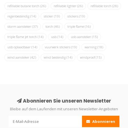
refillable butane torch
(26)
refillable lighter
(26)
refillable torch
(28)
regenbestendig
(14)
sticker
(19)
stickers
(19)
storm aansteker
(37)
torch
(46)
triple flame
(16)
triple flame jet torch
(14)
usb
(14)
usb aansteker
(15)
usb oplaadbaar
(14)
vuurwerk stickers
(19)
warning
(18)
wind aansteker
(42)
wind bestendig
(14)
windproof
(15)
Abonnieren Sie unseren Newsletter
Bleibe auf dem Laufenden mit unseren Newsletter-Angeboten
Abonnieren