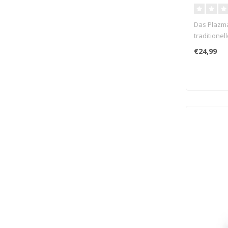
Das Plazma
traditione
Plasmadüse
€24,99