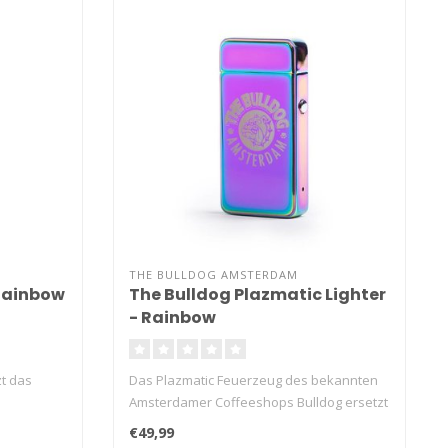
THE BULLDOG AMSTERDAM
 Rainbow
The Bulldog Plazmatic Lighter
- Rainbow
t das
Das Plazmatic Feuerzeug des bekannten
Amsterdamer Coffeeshops Bulldog ersetzt
da..
€49,99