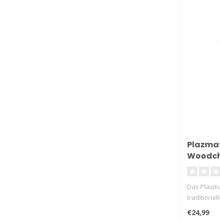
Plazmat
Woodc
Das Plazma
traditione
Plasmadüse
€24,99