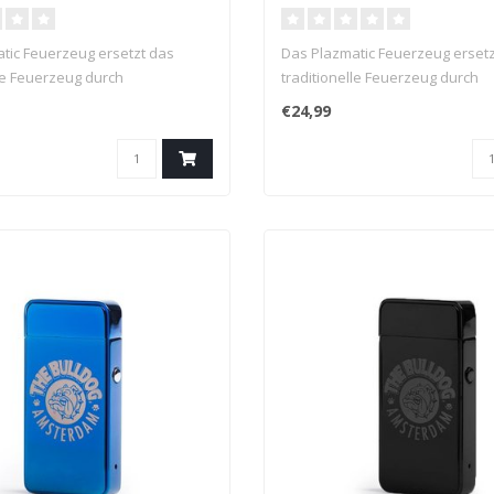
tic Feuerzeug ersetzt das
Das Plazmatic Feuerzeug ersetz
lle Feuerzeug durch
traditionelle Feuerzeug durch
n...
Plasmadüsen...
€24,99