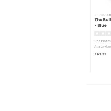
THE BULL
The Bul
- Blue
Das Plazma
Amsterdame
da..
€49,99