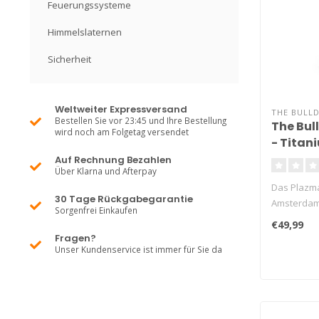
Feuerungssysteme
Himmelslaternen
Sicherheit
Weltweiter Expressversand
THE BULL
Bestellen Sie vor 23:45 und Ihre Bestellung
The Bul
wird noch am Folgetag versendet
- Titan
Auf Rechnung Bezahlen
Über Klarna und Afterpay
Das Plazma
30 Tage Rückgabegarantie
Amsterdame
Sorgenfrei Einkaufen
da..
€49,99
Fragen?
Unser Kundenservice ist immer für Sie da