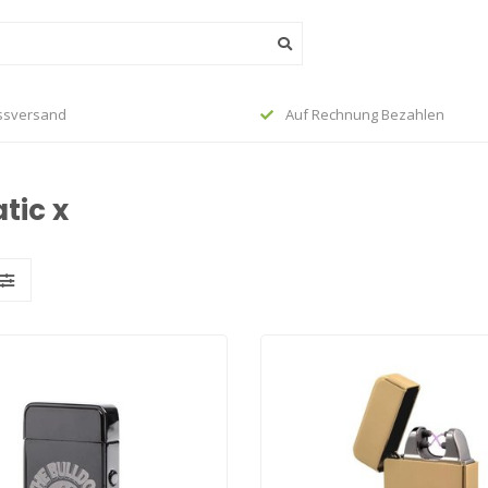
ssversand
Auf Rechnung Bezahlen
tic x