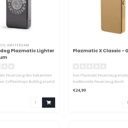
DOG AMSTERDAM
ldog Plazmatic Lighter
Plazmatic X Classic - 
ium
tic Feuerzeug des bekannten
Das Plazmatic Feuerzeug ersetz
r Coffeeshops Bulldog ersetzt
traditionelle Feuerzeug durch
Plasmadüsen...
€24,99