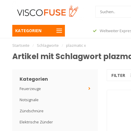
or 23:45 und Ihre Bestellung wird noch
KATEGORIEN
Weltweiter Expre
 Folgetag versendet
Startseite
/
Schlagworte
/
plazmatic x
Artikel mit Schlagwort plazma
FILTER
Kategorien
Feuerzeuge
Notsignale
Zündschnüre
Elektrische Zünder