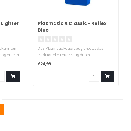
 Lighter
Plazmatic X Classic - Reflex
Blue
bekannten
Das Plazmatic Feuerzeug ersetzt das
og ersetzt
traditionelle Feuerzeug durch
Plasmadüsen...
€24,99