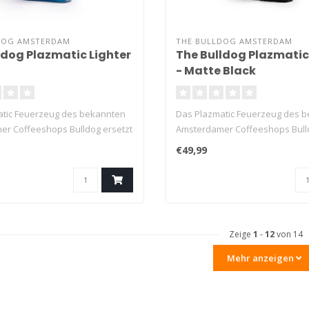
DOG AMSTERDAM
THE BULLDOG AMSTERDAM
ldog Plazmatic Lighter
The Bulldog Plazmatic
- Matte Black
tic Feuerzeug des bekannten
Das Plazmatic Feuerzeug des 
r Coffeeshops Bulldog ersetzt
Amsterdamer Coffeeshops Bulld
da..
€49,99
Zeige
1
-
12
von 14
Mehr anzeigen