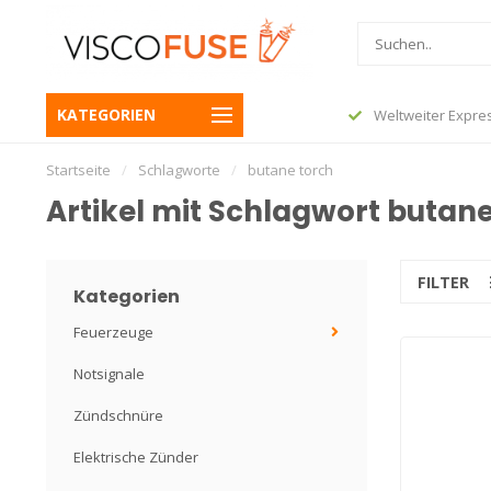
or 23:45 und Ihre Bestellung wird noch
KATEGORIEN
Weltweiter Expre
 Folgetag versendet
Startseite
/
Schlagworte
/
butane torch
Artikel mit Schlagwort butane
FILTER
Kategorien
Feuerzeuge
Notsignale
Zündschnüre
Elektrische Zünder