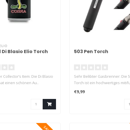
ELIO
 Di Blasio Elio Torch
503 Pen Torch
r Collector’s Item: Die Di Blasio
Sehr Belibter Gasbrenner: Die 
hat einen schönen Au..
Torch ist ein hochwertiges mitifu
€9,99