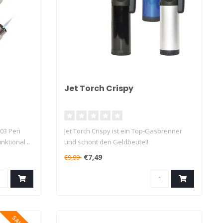
Jet Torch Crispy
503 Pen
Jet Torch Crispy ist ein Top-Gasbrenner
nktional ..
und schont den Geldbeutel!
Das Feuerze..
€7,49
€9,99