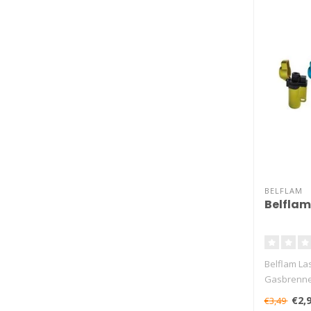
BELFLAM
Belflam
Belflam Las
Gasbrenner
..
€2,
€3,49