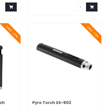
SALE -25%
SALE -13%
rch
Pyro Torch XS-902