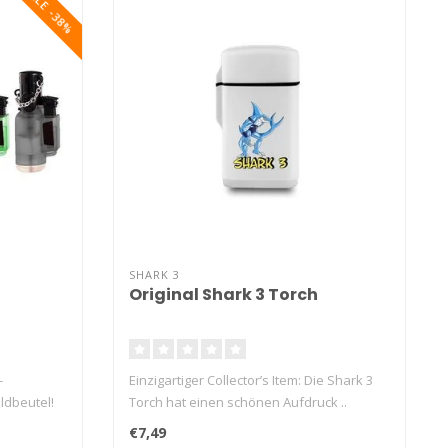
SALE -38%
SHARK 3
Original Shark 3 Torch
-
Einzigartiger Collector’s Item: Die Shark 3
ldbeutel!
Torch hat einen schönen Aufdruck ..
€7,49