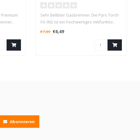
g: Premium
Sehr Belibter Gasbrenner: Die Pyro Torch
renner..
XS-902 ist ein hochwertiges mitifunktio..
€6,49
€7,49
Abonnieren