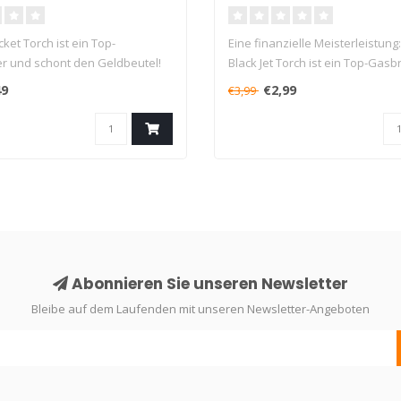
ket Torch ist ein Top-
Eine finanzielle Meisterleistun
 und schont den Geldbeutel!
Black Jet Torch ist ein Top-Gasb
49
€2,99
€3,99
Abonnieren Sie unseren Newsletter
Bleibe auf dem Laufenden mit unseren Newsletter-Angeboten