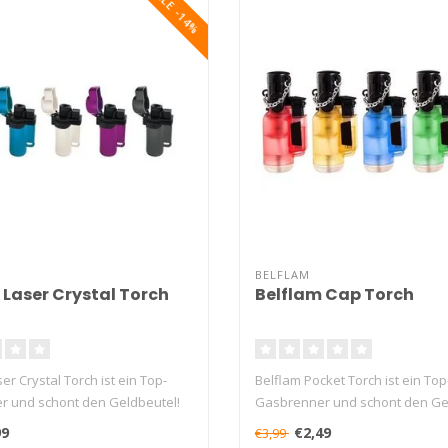
SALE -14%
BELFLAM
 Laser Crystal Torch
Belflam Cap Torch
er Crystal Torch ist ein Top-
Belflam Pocket Torch ist ein Top
 und schont den Geldbeutel!
Gasbrenner und schont den Ge
Das Feu..
99
€2,49
€3,99