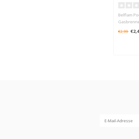
Belflam Poc
Gasbrenner
Das Feu..
€2,
€2,99