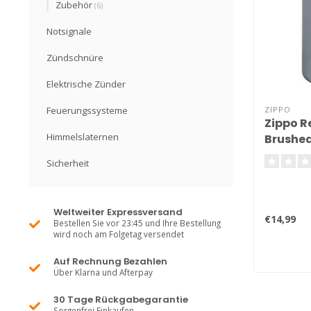
Zubehör
(6)
Notsignale
Zündschnüre
Elektrische Zünder
Feuerungssysteme
ZIPPO
Zippo R
Himmelslaternen
Brushe
Sicherheit
Weltweiter Expressversand
€14,99
Bestellen Sie vor 23:45 und Ihre Bestellung
wird noch am Folgetag versendet
Auf Rechnung Bezahlen
Über Klarna und Afterpay
30 Tage Rückgabegarantie
Sorgenfrei Einkaufen