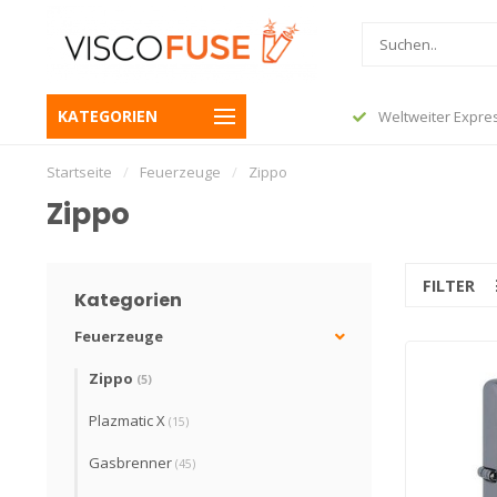
or 23:45 und Ihre Bestellung wird noch
KATEGORIEN
Weltweiter Expre
 Folgetag versendet
Startseite
/
Feuerzeuge
/
Zippo
Zippo
FILTER
Kategorien
Feuerzeuge
Zippo
(5)
Plazmatic X
(15)
Gasbrenner
(45)