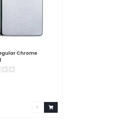
egular Chrome
d