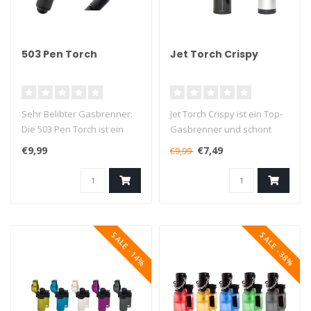
503 Pen Torch
Jet Torch Crispy
Sehr Belibter Gasbrenner:
Jet Torch Crispy ist ein Top-
Die 503 Pen Torch ist ein
Gasbrenner und schont
hochwertiges mitifunktional
den Geldbeutel!
€9,99
€7,49
€9,99
..
Das Feuerze..
SALE -14%
SALE -38%