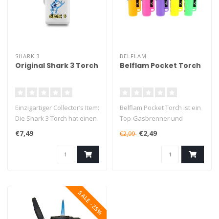
SHARK 3
BELFLAM
Original Shark 3 Torch
Belflam Pocket Torch
Einzigartiger Collector’s Item:
Belflam Pocket Torch ist ein
Die Shark 3 Torch hat einen
Top-Gasbrenner und
schönen Aufdruck ..
schont den Geldbeutel!
€7,49
€2,49
€2,99
Das Feu..
SALE -25%