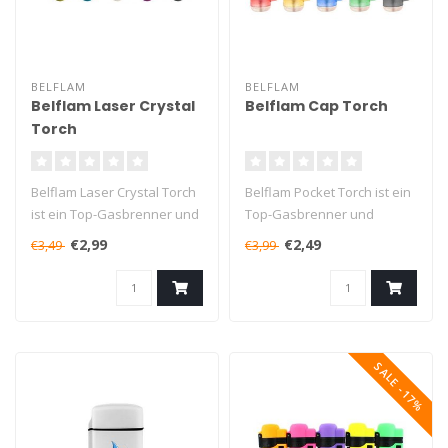
BELFLAM
BELFLAM
Belflam Laser Crystal
Belflam Cap Torch
Torch
Belflam Laser Crystal Torch
Belflam Pocket Torch ist ein
ist ein Top-Gasbrenner und
Top-Gasbrenner und
schont den Geldbeutel!
schont den Geldbeutel!
€2,99
€2,49
€3,49
€3,99
..
Das Feu..
SALE -17%