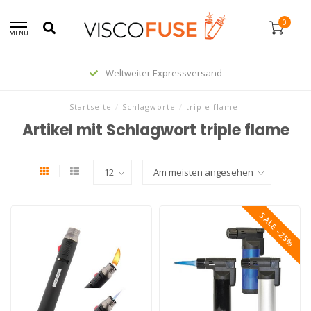
0
MENU
Weltweiter Expressversand
Startseite
/
Schlagworte
/
triple flame
Artikel mit Schlagwort triple flame
SALE -25%