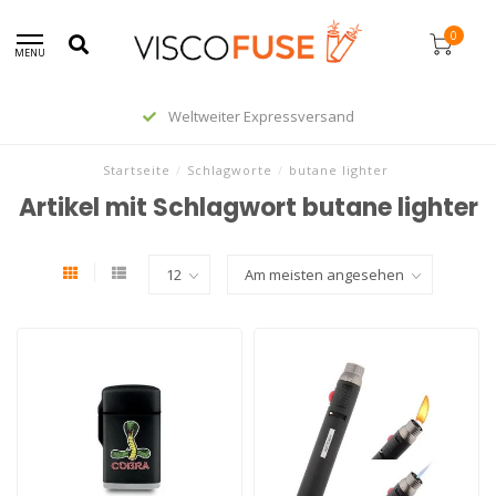
0
MENU
Weltweiter Expressversand
Startseite
/
Schlagworte
/
butane lighter
Artikel mit Schlagwort butane lighter