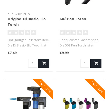
DI BLASIO ELIO
Original Di Blasio Elio
503 Pen Torch
Torch
Einzigartiger Collector’s Item:
Sehr Belibter Gasbrenner:
Die Di Blasio Elio Torch hat
Die 503 Pen Torch ist ein
einen schönen Au..
hochwertiges mitifunktional
€7,49
€9,99
..
SALE -25%
SALE -14%