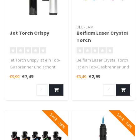
BELFLAM
Jet Torch Crispy
Belflam Laser Crystal
Torch
Jet Torch Crispy ist ein Top-
Belflam Laser Crystal Torch
Gasbrenner und schont
ist ein Top-Gasbrenner und
den Geldbeutel!
schont den Geldbeutel!
€7,49
€2,99
€9,99
€3,49
Das Feuerze..
..
SALE -38%
SALE -10%