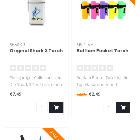
SHARK 3
BELFLAM
Original Shark 3 Torch
Belflam Pocket Torch
Einzigartiger Collector’s Item:
Belflam Pocket Torch ist ein
Die Shark 3 Torch hat einen
Top-Gasbrenner und
schönen Aufdruck ..
schont den Geldbeutel!
€7,49
€2,49
€2,99
Das Feu..
SALE -25%