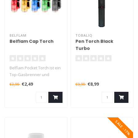
BELFLAM
TOBALIQ
Belflam Cap Torch
Pen Torch Black
Turbo
Belflam Pocket Torch ist ein
Top-Gasbrenner und
schont den Geldbeutel!
€2,49
€8,99
€3,99
€9,99
Das Feu..
SALE -17%