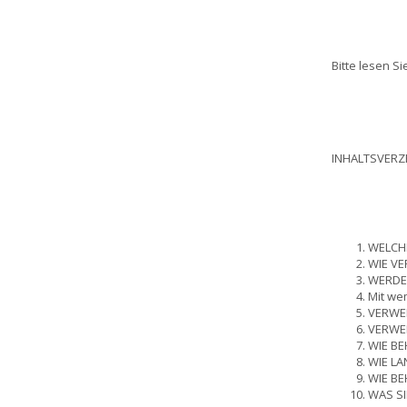
Bitte lesen S
INHALTSVERZ
WELCH
WIE VE
WERDEN
Mit we
VERWE
VERWE
WIE BE
WIE LA
WIE BE
WAS S