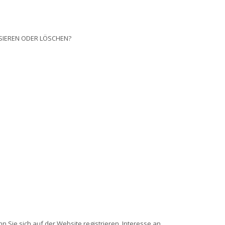
ISIEREN ODER LÖSCHEN?
.
 Sie sich auf der Website registrieren, Interesse an