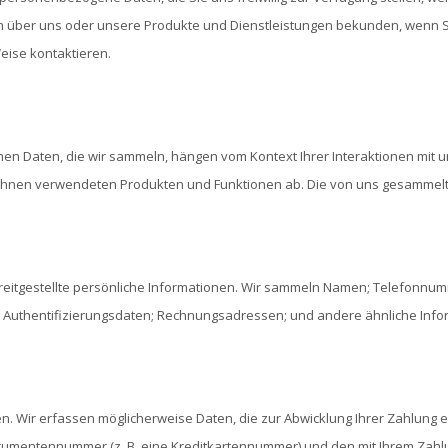
n über uns oder unsere Produkte und Dienstleistungen bekunden, wenn Si
eise kontaktieren.
hen Daten, die wir sammeln, hängen vom Kontext Ihrer Interaktionen mit
Ihnen verwendeten Produkten und Funktionen ab. Die von uns gesammel
reitgestellte persönliche Informationen. Wir sammeln Namen; Telefonnum
r Authentifizierungsdaten; Rechnungsadressen; und andere ähnliche Info
. Wir erfassen möglicherweise Daten, die zur Abwicklung Ihrer Zahlung erfo
rumentennummer (z. B. eine Kreditkartennummer) und den mit Ihrem Zahl