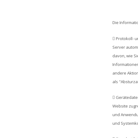
Die Informati
 Protokoll- 
Server automa
davon, wie Si
Informationen
andere Aktion
als "Absturza
 Gerätedaten
Website zugre
und Anwendun
und Systemkon