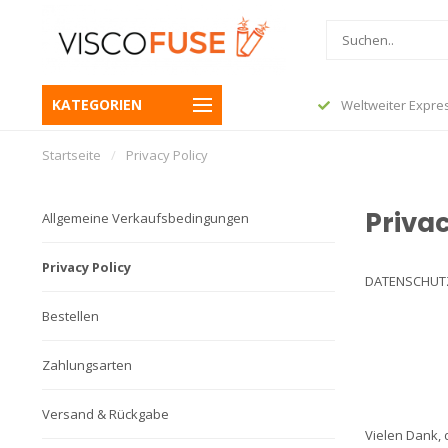
or 23:45 und Ihre Bestellung wird noch
KATEGORIEN
Weltweiter Expre
 Folgetag versendet
Startseite
/
Privacy Policy
Privac
Allgemeine Verkaufsbedingungen
Privacy Policy
DATENSCHUT
Bestellen
Zahlungsarten
Versand & Rückgabe
Vielen Dank, 