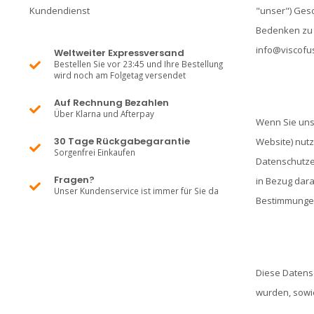
Kundendienst
"unser") Gesc
Bedenken zu d
info@viscofu
Weltweiter Expressversand
Bestellen Sie vor 23:45 und Ihre Bestellung
wird noch am Folgetag versendet
Auf Rechnung Bezahlen
Über Klarna und Afterpay
Wenn Sie unse
30 Tage Rückgabegarantie
Website) nutz
Sorgenfrei Einkaufen
Datenschutzer
Fragen?
in Bezug dara
Unser Kundenservice ist immer für Sie da
Bestimmungen 
Diese Datensc
wurden, sowie