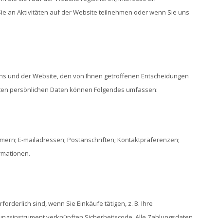
e an Aktivitäten auf der Website teilnehmen oder wenn Sie uns
 uns und der Website, den von Ihnen getroffenen Entscheidungen
ten persönlichen Daten können Folgendes umfassen:
mern; E-mailadressen; Postanschriften; Kontaktpräferenzen;
rmationen.
rderlich sind, wenn Sie Einkäufe tätigen, z. B. Ihre
ungsinstrument verknüpften Sicherheitscode. Alle Zahlungsdaten