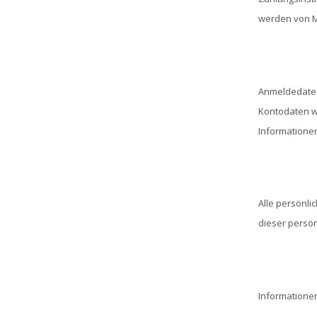
werden von Mo
Anmeldedaten 
Kontodaten wi
Informatione
Alle persönli
dieser persön
Informatione