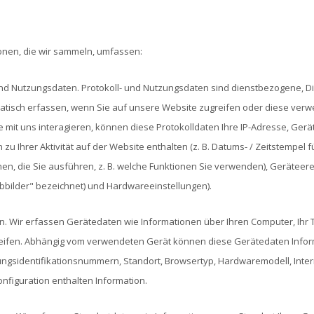
onen, die wir sammeln, umfassen:
und Nutzungsdaten. Protokoll- und Nutzungsdaten sind dienstbezogene, D
tisch erfassen, wenn Sie auf unsere Website zugreifen oder diese verwe
e mit uns interagieren, können diese Protokolldaten Ihre IP-Adresse, Ger
 zu Ihrer Aktivität auf der Website enthalten (z. B. Datums- / Zeitstempel
en, die Sie ausführen, z. B. welche Funktionen Sie verwenden), Geräteere
bbilder" bezeichnet) und Hardwareeinstellungen).
. Wir erfassen Gerätedaten wie Informationen über Ihren Computer, Ihr Te
ifen. Abhängig vom verwendeten Gerät können diese Gerätedaten Informa
gsidentifikationsnummern, Standort, Browsertyp, Hardwaremodell, Intern
figuration enthalten Information.