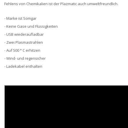
Fehlens von Chemikalien ist der Plazmatic auch umweltfreundlich.
- Marke ist Somgar
- Keine Gase und Flüssigkeiten
- USB wiederaufladbar
- Zwei Plasmastrahlen
- Auf 500 ° C erhitzen
- Wind- und regensicher
- Ladekabel enthalten