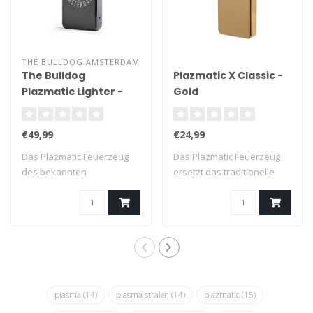
THE BULLDOG AMSTERDAM
The Bulldog
Plazmatic X Classic -
Plazmatic Lighter -
Gold
Titanium
€49,99
€24,99
Das Plazmatic Feuerzeug
Das Plazmatic Feuerzeug
des bekannten
ersetzt das traditionelle
Amsterdamer Coffeeshop..
Feuerzeug ..
plasma
(14)
plasma stralen
(14)
plazmatic
(15)