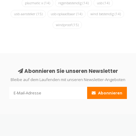
plazmatic x
(14)
regenbestendig
(14)
usb
(14)
usb aansteker
(15)
usb oplaadbaar
(14)
wind bestendig
(14)
windproof
(15)
Abonnieren Sie unseren Newsletter
Bleibe auf dem Laufenden mit unseren Newsletter-Angeboten
Abonnieren