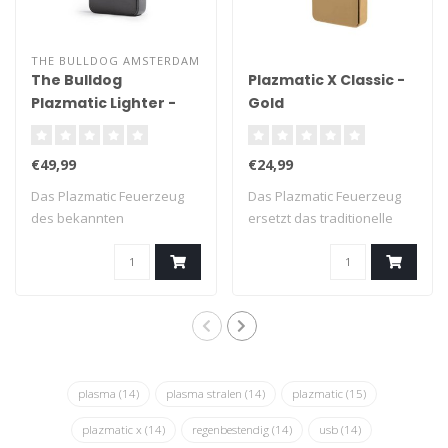
THE BULLDOG AMSTERDAM
The Bulldog
Plazmatic X Classic -
Plazmatic Lighter -
Gold
Titanium
€49,99
€24,99
Das Plazmatic Feuerzeug
Das Plazmatic Feuerzeug
des bekannten
ersetzt das traditionelle
Amsterdamer Coffeeshop..
Feuerzeug ..
plasma
(14)
plasma stralen
(14)
plazmatic
(15)
plazmatic x
(14)
regenbestendig
(14)
usb
(14)