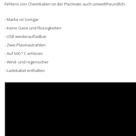
Fehlens von Chemikalien ist der Plazmatic auch umweltfreundlich.
- Marke ist Somgar
- Keine Gase und Flüssigkeiten
- USB wiederaufladbar
- Zwei Plasmastrahlen
- Auf 500 ° C erhitzen
- Wind- und regensicher
- Ladekabel enthalten