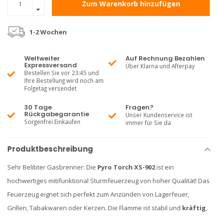
Zum Warenkorb hinzufügen
1-2 Wochen
Weltweiter
Auf Rechnung Bezahlen
Expressversand
Über Klarna und Afterpay
Bestellen Sie vor 23:45 und
Ihre Bestellung wird noch am
Folgetag versendet
30 Tage
Fragen?
Rückgabegarantie
Unser Kundenservice ist
Sorgenfrei Einkaufen
immer für Sie da
Produktbeschreibung
Sehr Belibter Gasbrenner: Die
Pyro Torch XS-902
ist ein
hochwertiges mitifunktional Sturmfeuerzeug von hoher Qualität! Das
Feuerzeug eignet sich perfekt zum Anzünden von Lagerfeuer,
Grillen, Tabakwaren oder Kerzen. Die Flamme ist stabil und
kräftig
,