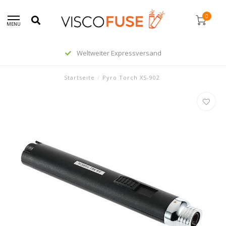
0
MENU
Weltweiter Expressversand
Startseite
/
Pyro Torch XS-902