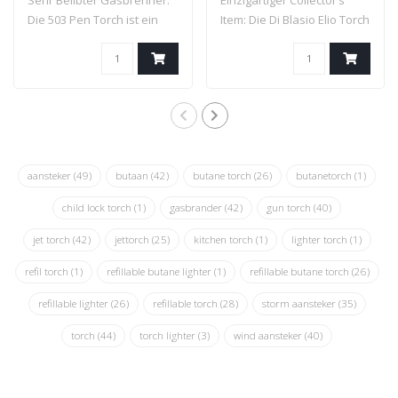
Sehr Belibter Gasbrenner:
Einzigartiger Collector’s
Die 503 Pen Torch ist ein
Item: Die Di Blasio Elio Torch
hochwert..
hat..
aansteker
(49)
butaan
(42)
butane torch
(26)
butanetorch
(1)
child lock torch
(1)
gasbrander
(42)
gun torch
(40)
jet torch
(42)
jettorch
(25)
kitchen torch
(1)
lighter torch
(1)
refil torch
(1)
refillable butane lighter
(1)
refillable butane torch
(26)
refillable lighter
(26)
refillable torch
(28)
storm aansteker
(35)
torch
(44)
torch lighter
(3)
wind aansteker
(40)