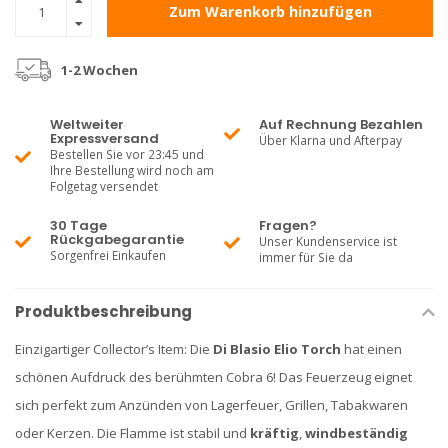
Zum Warenkorb hinzufügen
1-2 Wochen
Weltweiter
Auf Rechnung Bezahlen
Expressversand
Über Klarna und Afterpay
Bestellen Sie vor 23:45 und
Ihre Bestellung wird noch am
Folgetag versendet
30 Tage
Fragen?
Rückgabegarantie
Unser Kundenservice ist
Sorgenfrei Einkaufen
immer für Sie da
Produktbeschreibung
Einzigartiger Collector’s Item: Die
Di Blasio Elio Torch
hat einen
schönen Aufdruck des berühmten Cobra 6! Das Feuerzeug eignet
sich perfekt zum Anzünden von Lagerfeuer, Grillen, Tabakwaren
oder Kerzen. Die Flamme ist stabil und
kräftig
,
windbeständig