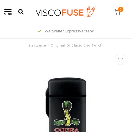
0
MENU
Weltweiter Expressversand
Startseite
/
Original Di Blasio Elio Torch