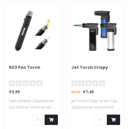
503 Pen Torch
Jet Torch Crispy
€9,99
€7,49
€9,99
Sehr Belibter Gasbrenner:
Jet Torch Crispy ist ein Top-
Die 503 Pen Torch ist ein
Gasbrenner und schont
hochwert..
den Geldb..