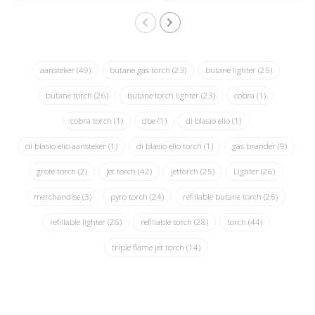
aansteker
(49)
butane gas torch
(23)
butane lighter
(25)
butane torch
(26)
butane torch lighter
(23)
cobra
(1)
cobra torch
(1)
dbe
(1)
di blasio elio
(1)
di blasio elio aansteker
(1)
di blasio elio torch
(1)
gas brander
(9)
grote torch
(2)
jet torch
(42)
jettorch
(25)
Lighter
(26)
merchandise
(3)
pyro torch
(24)
refillable butane torch
(26)
refillable lighter
(26)
refillable torch
(28)
torch
(44)
triple flame jet torch
(14)