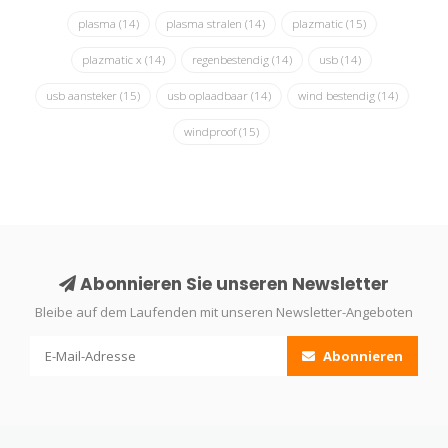
plasma
(14)
plasma stralen
(14)
plazmatic
(15)
plazmatic x
(14)
regenbestendig
(14)
usb
(14)
usb aansteker
(15)
usb oplaadbaar
(14)
wind bestendig
(14)
windproof
(15)
Abonnieren Sie unseren Newsletter
Bleibe auf dem Laufenden mit unseren Newsletter-Angeboten
Abonnieren