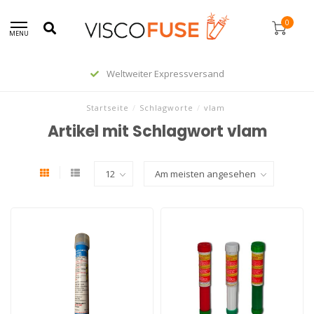
0
MENU
Weltweiter Expressversand
Startseite
/
Schlagworte
/
vlam
Artikel mit Schlagwort vlam