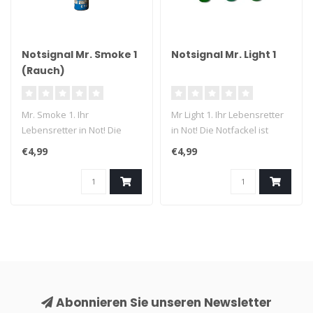
Notsignal Mr. Smoke 1
Notsignal Mr. Light 1
(Rauch)
Mr. Smoke 1. Ihr
Mr Light 1. Ihr Lebensretter
Lebensretter in Not! Die
in Not! Die Notfackel ist
Notfackel ist unter allen
unter allen Umständen se..
€4,99
€4,99
Umständen s..
Abonnieren Sie unseren Newsletter