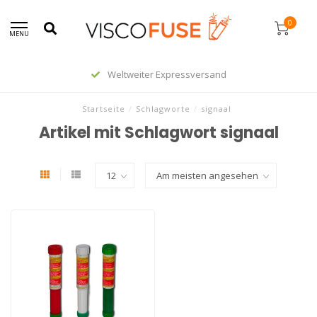
0
MENU
Weltweiter Expressversand
Startseite
/
Schlagworte
/
signaal
Artikel mit Schlagwort signaal