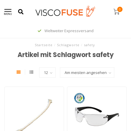
0
MENU
Weltweiter Expressversand
Startseite
/
Schlagworte
/
safety
Artikel mit Schlagwort safety