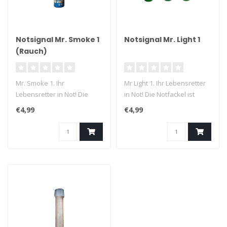
Notsignal Mr. Smoke 1
Notsignal Mr. Light 1
(Rauch)
Mr. Smoke 1. Ihr
Mr Light 1. Ihr Lebensretter
Lebensretter in Not! Die
in Not! Die Notfackel ist
Notfackel ist unter allen
unter allen Umständen se..
€4,99
€4,99
Umständen s..