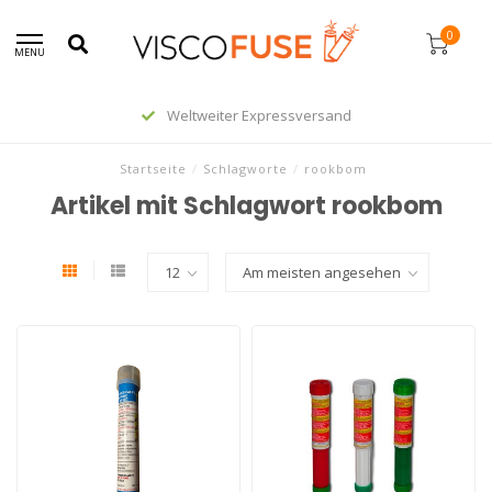
0
MENU
Weltweiter Expressversand
Startseite
/
Schlagworte
/
rookbom
Artikel mit Schlagwort rookbom