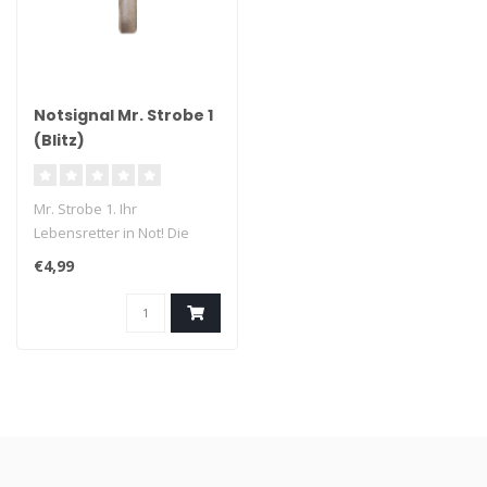
Notsignal Mr. Strobe 1
(Blitz)
Mr. Strobe 1. Ihr
Lebensretter in Not! Die
Notfackel ist unter allen
€4,99
Umständen ..