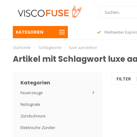
or 23:45 und Ihre Bestellung wird noch
KATEGORIEN
Weltweiter Expre
 Folgetag versendet
Startseite
/
Schlagworte
/
luxe aansteker
Artikel mit Schlagwort luxe a
FILTER
Kategorien
Feuerzeuge
Notsignale
Zündschnüre
Elektrische Zünder