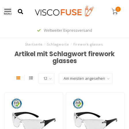
0
MENU
Weltweiter Expressversand
Startseite
/
Schlagworte
/
firework glasses
Artikel mit Schlagwort firework
glasses