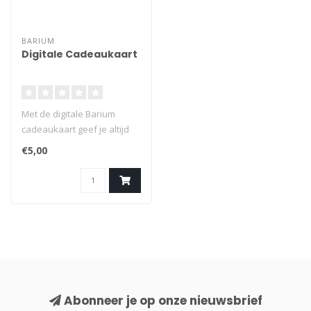
BARIUM
Digitale Cadeaukaart
Met de digitale Barium
cadeaukaart geef je altijd
een geslaagd cadeau
€5,00
waarvan de..
Abonneer je op onze nieuwsbrief