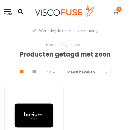
0
MENU
Wereldwijde express verzending
Home
/
Tags
/
zoon
Producten getagd met zoon