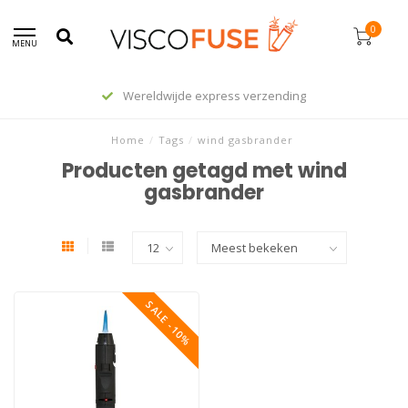
0
MENU
Wereldwijde express verzending
Home
/
Tags
/
wind gasbrander
Producten getagd met wind
gasbrander
SALE -10%