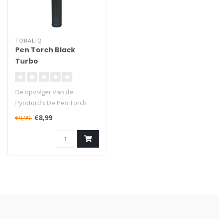
TOBALIQ
Pen Torch Black
Turbo
De opvolger van de
Pyrotorch: De Pen Torch
Black Turbo is een van onze
€8,99
€9,99
beste gas..