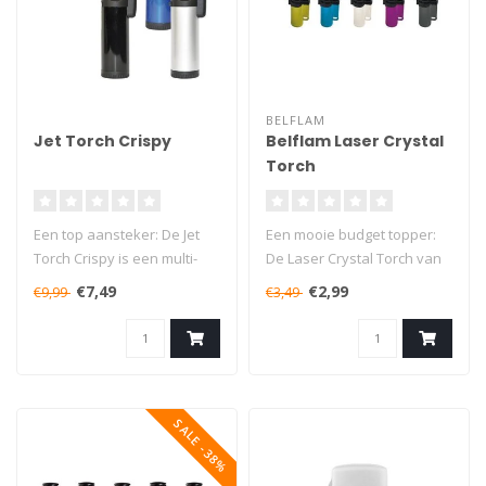
BELFLAM
Jet Torch Crispy
Belflam Laser Crystal
Torch
Een top aansteker: De Jet
Een mooie budget topper:
Torch Crispy is een multi-
De Laser Crystal Torch van
functionele gasbrander! De
Belflam is een top
€7,49
€2,99
€9,99
€3,49
a..
gasbrande..
SALE -38%