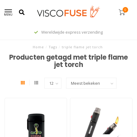
0
MENU
Wereldwijde express verzending
Home
/
Tags
/
triple flame jet torch
Producten getagd met triple flame
jet torch