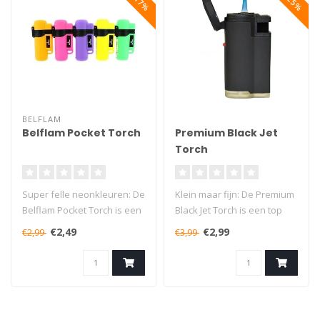
BELFLAM
Belflam Pocket Torch
Premium Black Jet
Torch
Super felle neonkleuren: De
Klein maar fijn: De Premium
Belflam Pocket Torch is een
Black Jet Torch is een top
top gasbrander voor het ..
gasbrander voor het geld!..
€2,49
€2,99
€2,99
€3,99