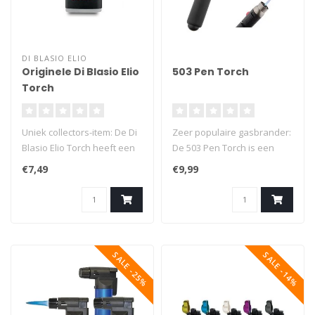
DI BLASIO ELIO
Originele Di Blasio Elio
503 Pen Torch
Torch
Uniek collectors-item: De Di
Zeer populaire gasbrander:
Blasio Elio Torch heeft een
De 503 Pen Torch is een
mooie bedrukking van de..
multifunctionele
€7,49
€9,99
stormaanstek..
SALE -25%
SALE -14%