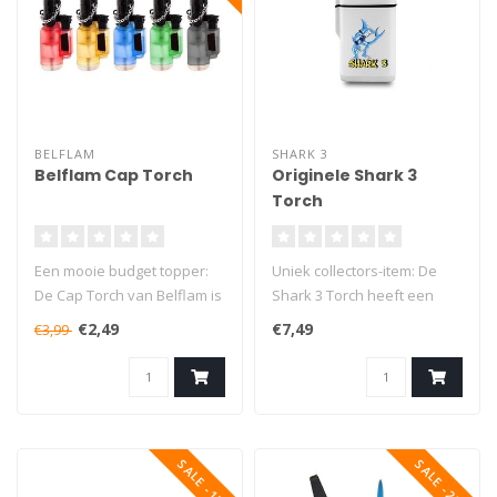
BELFLAM
SHARK 3
Belflam Cap Torch
Originele Shark 3
Torch
Een mooie budget topper:
Uniek collectors-item: De
De Cap Torch van Belflam is
Shark 3 Torch heeft een
een top gasbrander voor
mooie bedrukking van de
€2,49
€7,49
€3,99
het..
bekend..
SALE -17%
SALE -25%