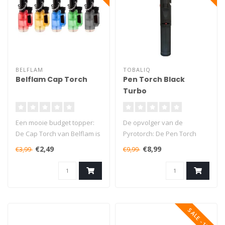
BELFLAM
TOBALIQ
Belflam Cap Torch
Pen Torch Black
Turbo
Een mooie budget topper:
De opvolger van de
De Cap Torch van Belflam is
Pyrotorch: De Pen Torch
een top gasbrander voor
Black Turbo is een van onze
€2,49
€8,99
€3,99
€9,99
het..
beste gas..
SALE -17%