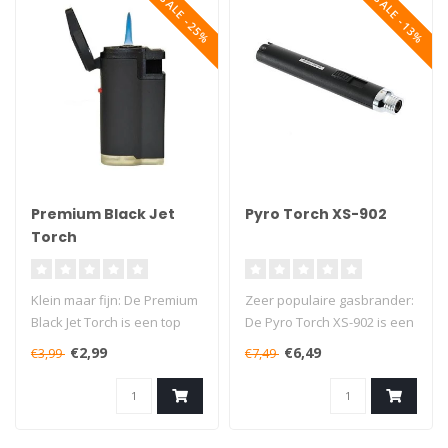
SALE -25%
SALE -13%
Premium Black Jet
Pyro Torch XS-902
Torch
Klein maar fijn: De Premium
Zeer populaire gasbrander:
Black Jet Torch is een top
De Pyro Torch XS-902 is een
gasbrander voor het geld!..
multifunctionele stormaan..
€2,99
€6,49
€3,99
€7,49