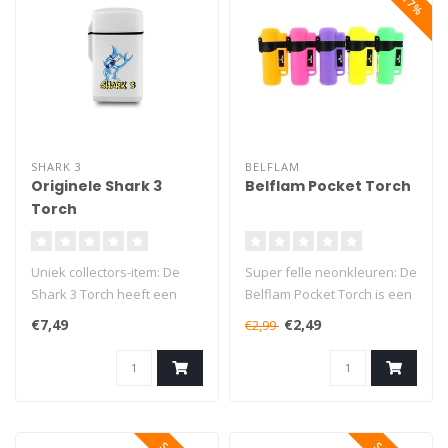
SHARK 3
BELFLAM
Originele Shark 3
Belflam Pocket Torch
Torch
Uniek collectors-item: De
Super felle neonkleuren: De
Shark 3 Torch heeft een
Belflam Pocket Torch is een
mooie bedrukking van de
top gasbrander voor het ..
€7,49
€2,49
€2,99
bekend..