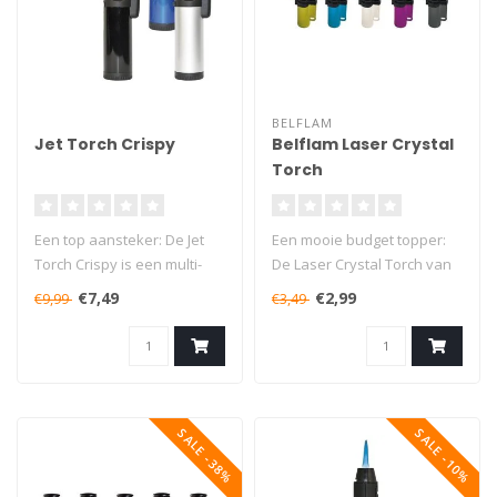
BELFLAM
Jet Torch Crispy
Belflam Laser Crystal
Torch
Een top aansteker: De Jet
Een mooie budget topper:
Torch Crispy is een multi-
De Laser Crystal Torch van
functionele gasbrander! De
Belflam is een top
€7,49
€2,99
€9,99
€3,49
a..
gasbrande..
SALE -38%
SALE -10%