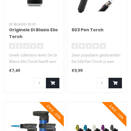
DI BLASIO ELIO
Originele Di Blasio Elio
503 Pen Torch
Torch
Uniek collectors-item: De Di
Zeer populaire gasbrander:
Blasio Elio Torch heeft een
De 503 Pen Torch is een
mooie bedrukking van de..
multifunctionele
€7,49
€9,99
stormaanstek..
SALE -25%
SALE -14%