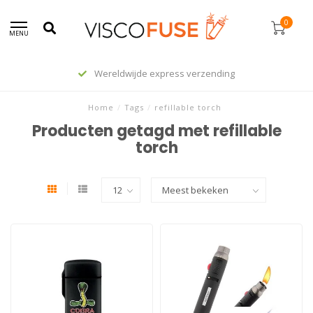
0
MENU
Wereldwijde express verzending
Home
/
Tags
/
refillable torch
Producten getagd met refillable
torch