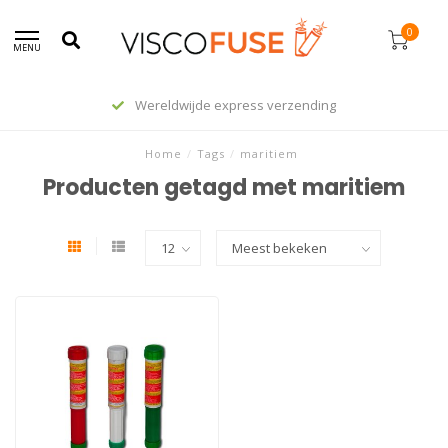
0
MENU
Wereldwijde express verzending
Home
/
Tags
/
maritiem
Producten getagd met maritiem