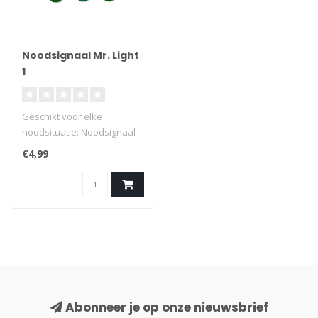
Noodsignaal Mr. Light
1
Geschikt voor elke
noodsituatie: Noodsignaal
Mr. Light 1. Deze noodfakkel
€4,99
met st..
Abonneer je op onze nieuwsbrief