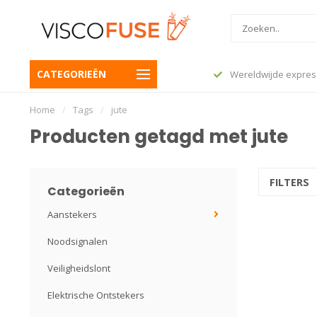
CATEGORIEËN
 besteld, vandaag nog verzonden
Wereldwijde expres
Home
/
Tags
/
jute
Producten getagd met jute
FILTERS
Categorieën
Aanstekers
Noodsignalen
Veiligheidslont
Elektrische Ontstekers