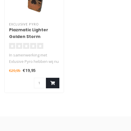
EXCLUSIVE PYRO
Plazmatic Lighter
Golden Storm
In samenwerking met
Exlusive Pyro hebben wij nu
deze ontzettend coole
€19,95
€29,95
Ultimate P..