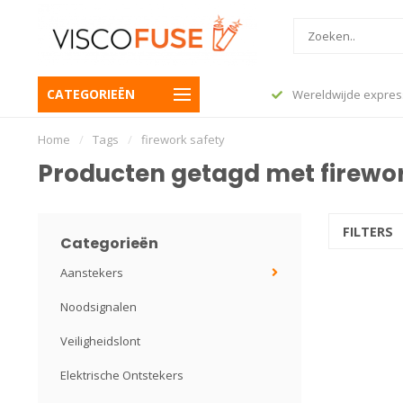
CATEGORIEËN
 besteld, vandaag nog verzonden
Wereldwijde expres
Home
/
Tags
/
firework safety
Producten getagd met firewor
FILTERS
Categorieën
Aanstekers
Noodsignalen
Veiligheidslont
Elektrische Ontstekers