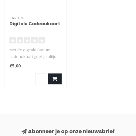
BARIUM
Digitale Cadeaukaart
Met de digitale Barium
cadeaukaart geef je altijd
een geslaagd cadeau
€5,00
waarvan de..
Abonneer je op onze nieuwsbrief