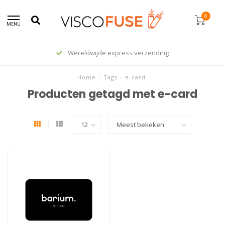
0
MENU
Wereldwijde express verzending
Home
/
Tags
/
e-card
Producten getagd met e-card