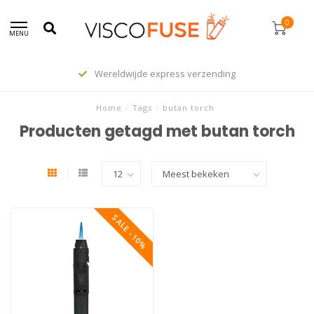
0
MENU
Wereldwijde express verzending
Home
/
Tags
/
butan torch
Producten getagd met butan torch
SALE -10%