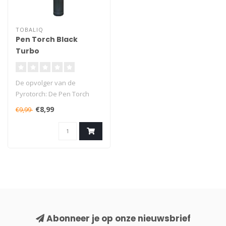
TOBALIQ
Pen Torch Black
Turbo
De opvolger van de
Pyrotorch: De Pen Torch
Black Turbo is een van onze
€8,99
€9,99
beste gas..
Abonneer je op onze nieuwsbrief