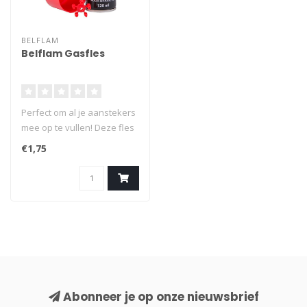
BELFLAM
Belflam Gasfles
Perfect om al je aanstekers
mee op te vullen! Deze fles
van het merk BelFlam bev..
€1,75
Abonneer je op onze nieuwsbrief