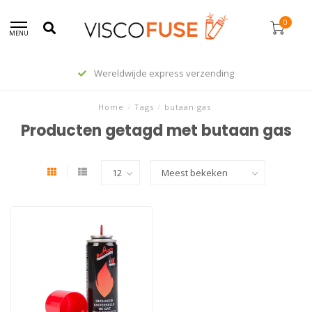
0
MENU
Wereldwijde express verzending
Home
/
Tags
/
butaan gas
Producten getagd met butaan gas