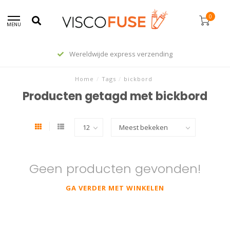
0
MENU
Wereldwijde express verzending
Home
/
Tags
/
bickbord
Producten getagd met bickbord
Geen producten gevonden!
GA VERDER MET WINKELEN