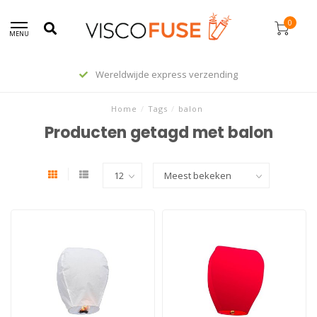
0
MENU
Wereldwijde express verzending
Home
/
Tags
/
balon
Producten getagd met balon