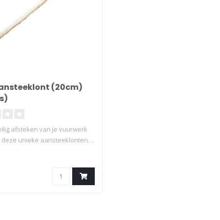
ansteeklont (20cm)
s)
ilig afsteken van je vuurwerk
 deze unieke aansteeklonten. ..