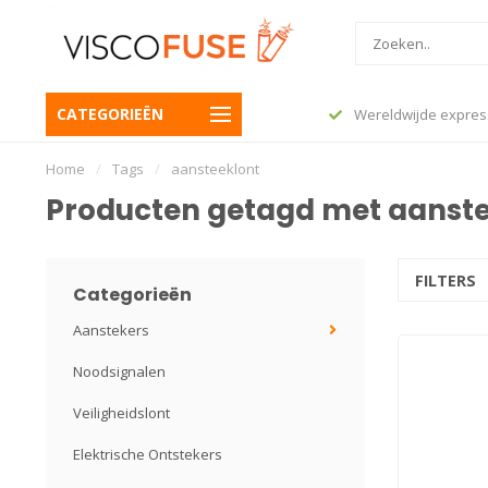
CATEGORIEËN
 besteld, vandaag nog verzonden
Wereldwijde expres
Home
/
Tags
/
aansteeklont
Producten getagd met aanste
FILTERS
Categorieën
Aanstekers
Noodsignalen
Veiligheidslont
Elektrische Ontstekers