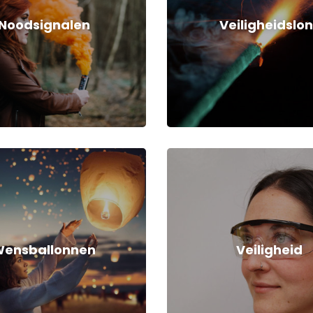
Noodsignalen
Veiligheidslon
ensballonnen
Veiligheid