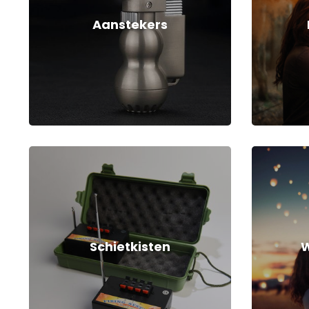
Aanstekers
Schietkisten
W