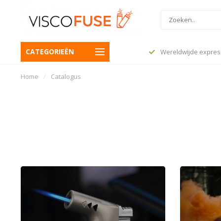
CATEGORIEËN
 besteld, vandaag nog verzonden
Wereldwijde expres
Home
/
Catalogus