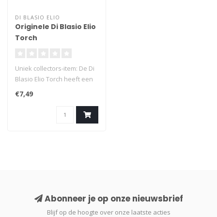
DI BLASIO ELIO
Originele Di Blasio Elio
Torch
Uniek collectors-item: De Di
Blasio Elio Torch heeft een
mooie bedrukking van de..
€7,49
Abonneer je op onze nieuwsbrief
Blijf op de hoogte over onze laatste acties