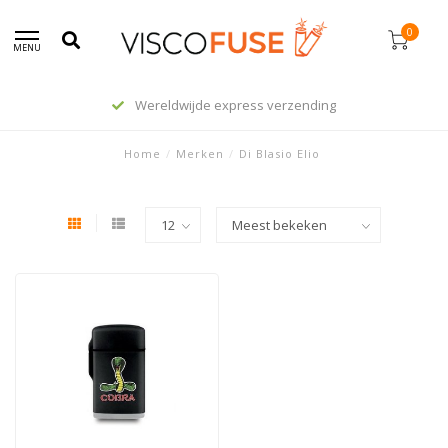
0
MENU
Wereldwijde express verzending
Home
/
Merken
/
Di Blasio Elio